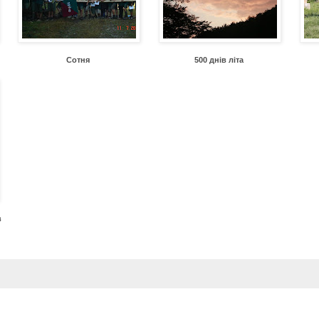
Сотня
500 днів літа
в