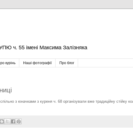
УПЮ ч. 55 імені Максима Залізняка
ро курінь
Наші фотографії
Про блог
ниці
спільно з юначками з куреня ч. 68 організували вже традиційну стійку к