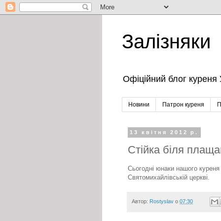
Залізняки
Офіційний блог куреня 
Новини
Патрон куреня
П
13 квітня 2012 р.
Стійка біля плаща
Сьогодні юнаки нашого куреня 
Святомихайлівській церкві.
Автор:
Rostyslav
о
07:30